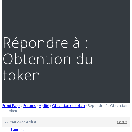
Répondre à :
Obtention du
token
Front Page
›
Forums
›
Agilité
›
Obtention du token
›
Répondre à : Obtention
du token
27 mai 2022 à 8h30
#8305
Laurent