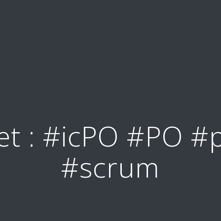
et :
#icPO #PO #p
#scrum