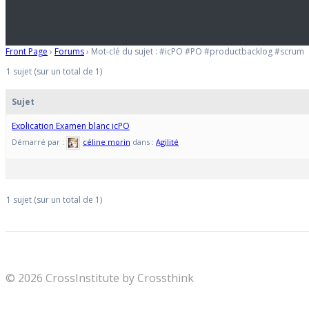
Front Page
›
Forums
›
Mot-clé du sujet : #icPO #PO #productbacklog #scrum
1 sujet (sur un total de 1)
Sujet
Explication Examen blanc icPO
Démarré par :
céline morin
dans :
Agilité
1 sujet (sur un total de 1)
© 2026 CrossInstitute by Crossthink