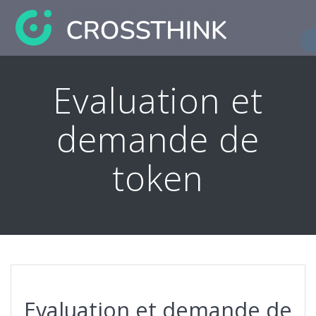
Skip
to
content
Evaluation et
demande de
token
Evaluation et demande de