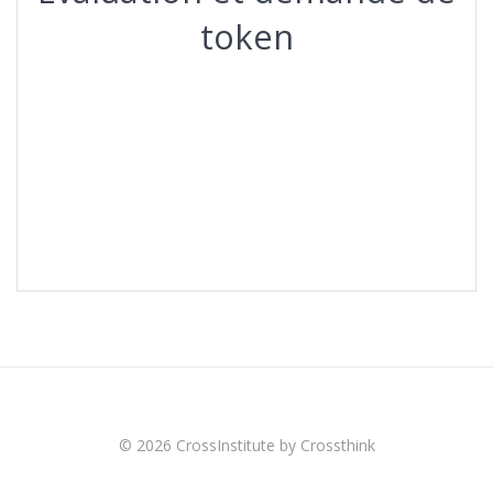
token
Navigation
de
l’article
© 2026 CrossInstitute by Crossthink