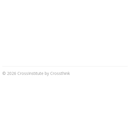
Navigation
de
© 2026 CrossInstitute by Crossthink
l’article