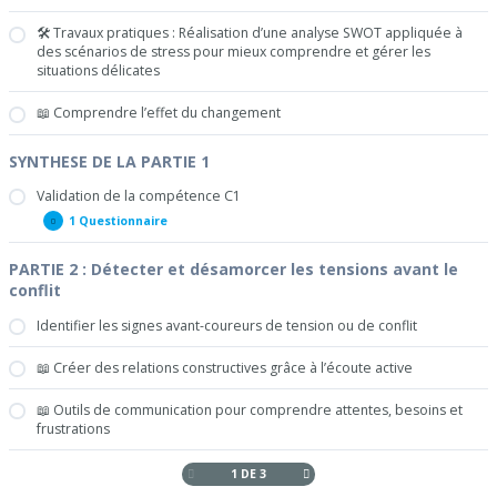
🛠 Travaux pratiques : Réalisation d’une analyse SWOT appliquée à
des scénarios de stress pour mieux comprendre et gérer les
situations délicates
📖 Comprendre l’effet du changement
SYNTHESE DE LA PARTIE 1
Validation de la compétence C1
1 Questionnaire
Validation
Afficher
de
la
PARTIE 2 : Détecter et désamorcer les tensions avant le
compétence
Analyser le contexte d’accueil et prévenir les risques conflictuels
C1
conflit
Identifier les signes avant-coureurs de tension ou de conflit
📖 Créer des relations constructives grâce à l’écoute active
📖 Outils de communication pour comprendre attentes, besoins et
frustrations
1 DE 3