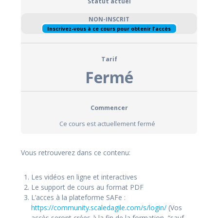
Statut actuel
NON-INSCRIT
Inscrivez-vous à ce cours pour obtenir l'accès
Tarif
Fermé
Commencer
Ce cours est actuellement fermé
Vous retrouverez dans ce contenu:
Les vidéos en ligne et interactives
Le support de cours au format PDF
L’acces à la plateforme SAFe :
https://community.scaledagile.com/s/login/
(Vos
accès seront crées à la fin de la formation, “sauf