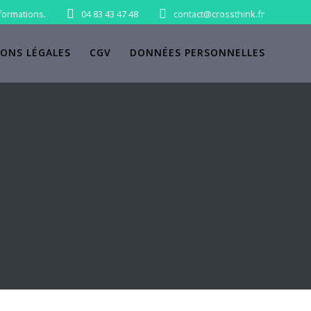
formations.
04 83 43 47 48
contact@crossthink.fr
ONS LÉGALES
CGV
DONNÉES PERSONNELLES