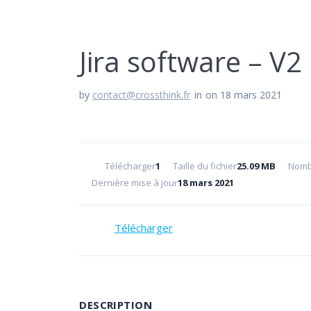
Jira software – V2
by
contact@crossthink.fr
in
on 18 mars 2021
Télécharger
1
Taille du fichier
25.09 MB
Nombr
Dernière mise à jour
18 mars 2021
Télécharger
DESCRIPTION