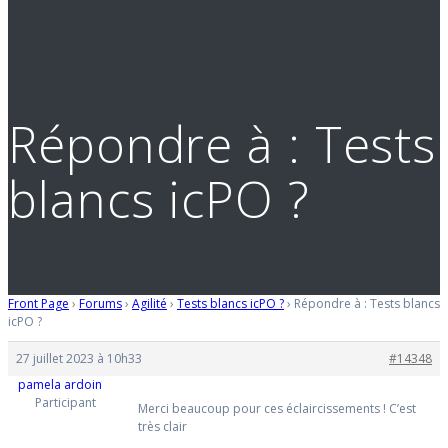
Répondre à : Tests
blancs icPO ?
Front Page
›
Forums
›
Agilité
›
Tests blancs icPO ?
›
Répondre à : Tests blancs
icPO ?
27 juillet 2023 à 10h33
#14348
pamela ardoin
Participant
Merci beaucoup pour ces éclaircissements ! C’est
très clair