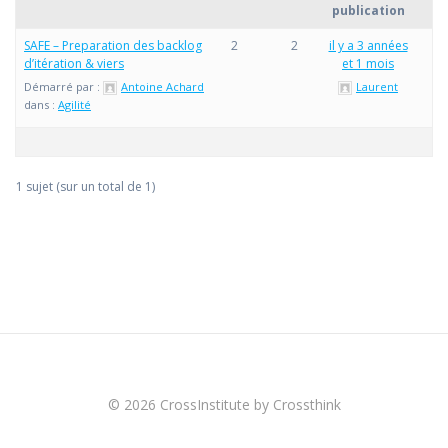
publication
SAFE – Preparation des backlog
2
2
il y a 3 années
d’itération & viers
et 1 mois
Démarré par :
Antoine Achard
Laurent
dans :
Agilité
1 sujet (sur un total de 1)
© 2026 CrossInstitute by Crossthink