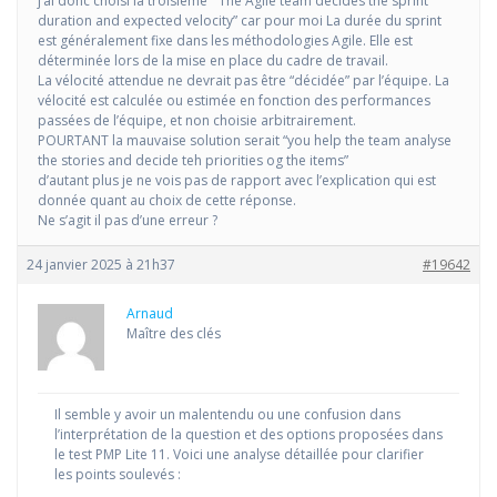
j’ai donc choisi la troisième ” The Agile team decides the sprint
duration and expected velocity” car pour moi La durée du sprint
est généralement fixe dans les méthodologies Agile. Elle est
déterminée lors de la mise en place du cadre de travail.
La vélocité attendue ne devrait pas être “décidée” par l’équipe. La
vélocité est calculée ou estimée en fonction des performances
passées de l’équipe, et non choisie arbitrairement.
POURTANT la mauvaise solution serait “you help the team analyse
the stories and decide teh priorities og the items”
d’autant plus je ne vois pas de rapport avec l’explication qui est
donnée quant au choix de cette réponse.
Ne s’agit il pas d’une erreur ?
24 janvier 2025 à 21h37
#19642
Arnaud
Maître des clés
Il semble y avoir un malentendu ou une confusion dans
l’interprétation de la question et des options proposées dans
le test PMP Lite 11. Voici une analyse détaillée pour clarifier
les points soulevés :