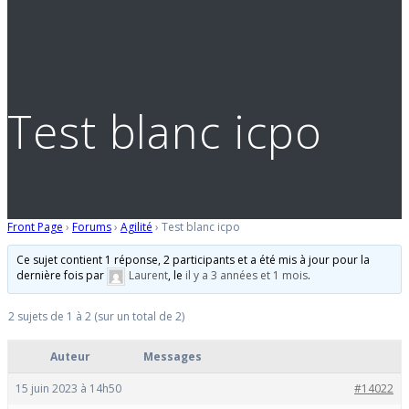
Test blanc icpo
Front Page
›
Forums
›
Agilité
›
Test blanc icpo
Ce sujet contient 1 réponse, 2 participants et a été mis à jour pour la
dernière fois par
Laurent
, le
il y a 3 années et 1 mois
.
2 sujets de 1 à 2 (sur un total de 2)
Auteur
Messages
15 juin 2023 à 14h50
#14022